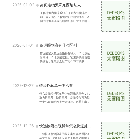
2026-01-02
如何走物流寄东西给别人
了解游戏内物流系统在开始寄送物品之
前，首先需要了解游戏内的物流系统。不
同的游戏有不同的物流机制，常见的有以
下几种邮寄系统：许多游戏提供邮寄功
能，允许玩家通过邮局或
2026-01-01
货运跟物流有什么区别
货运的定义货运是指将货物从一个地点运
输到另一个地点的过程。它主要关注货物
的移动，通常涉及以下几个环节装载：将
货物装载到运输工具上。运输：通过陆
路、海路、空路等方式
2025-12-27
物流托运单号怎么查
什么是物流托运单号？物流托运单号，也
称为运单号、快递单号，是物流公司为每
一个包裹分配的唯一标识符。它通常由数
字和字母组成，长度和格式可能因不同的
物流公司而异。托运
2025-12-26
快递物流出现异常怎么快速处理
了解快递物流异常的常见类型在处理快递
异常之前，我们首先需要了解常见的物流