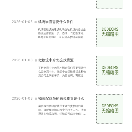
过程中受到损坏。便于搬运：简化产品的
搬运和装卸过程，提
2026-01-05
机场物流需要什么条件
机场基础设施建设机场选址机场的选址是
物流运作的第一步。选择一个交通便利、
地势平坦的地区，可以提高货物运输的效
率。理想的选址应考虑以下几个方面靠近
城市中心：能够快速
2026-01-03
做物流中介怎么找货源
了解物流中介的基本概念我们需要明确什
么是物流中介。物流中介是连接货主和物
流公司之间的桥梁，负责协调、调度运输
资源，优化物流环节。物流中介的盈利模
式一般为收取服务费
2026-01-03
物流配载员的岗位职责是什么
岗位概述物流配载员主要负责货物的装
载、分配和运输过程中的相关工作。他们
通常在物流公司、运输公司或者仓储中心
工作，协助确保货物的顺利运输和分配。
配载员需要具备一定的