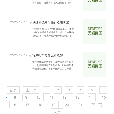
异常类型。这些异常情况包括但不限于包
裹延误：由于天气、交通、系统故障等原
因，快递未能按时送
2025-12-24
快递物流单号是什么在哪里
快递物流单号的定义快递物流单号，通常
被称为快递单号或运单号，是一个由快递
公司为每个包裹分配的唯一识别码。它通
常由一串字母和数字组成，用于追踪和管
理快递的运输过程。
2025-12-22
寄摩托车走什么物流好
寄送摩托车前的准备工作在寄送摩托车之
前，您需要做好充分的准备，以确保整个
寄送过程顺利。了解摩托车的尺寸和重量
在选择物流公司之前，首先要了解您摩托
车的尺寸和重量。这
首页
上一页
1
2
3
4
5
6
7
8
9
10
11
12
13
14
15
16
17
18
19
20
21
下一页
末页