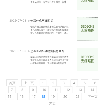
资金的流动。对于游戏开发而言，物流不
仅关系到实体游戏的分发，还涉及到虚拟
商品、更新内容的管
2025-07-08
物流什么车好配货
物流车辆的分类物流车辆主要可以分为以
下几类厢式货车：适合城市配送和短途运
输，具有较高的装载能力。平板车：适合
运输大型、重型货物，便于装卸。冷藏
车：用于运输易腐烂的
2025-07-06
怎么查询车辆物流信息查询
车辆物流信息的重要性车辆物流信息的查
询可以为车主和相关人员提供以下几方面
的帮助实时跟踪：了解车辆当前的位置和
状态，方便及时掌握物流动态。安全性确
认：确保车辆在运输
首页
上一页
1
2
3
4
5
6
7
8
9
10
11
12
13
14
15
16
17
18
19
20
21
下一页
末页