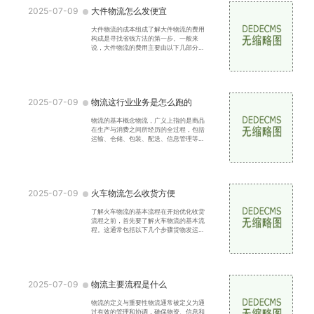
2025-07-09
大件物流怎么发便宜
大件物流的成本组成了解大件物流的费用
构成是寻找省钱方法的第一步。一般来
说，大件物流的费用主要由以下几部分组
成运输费用：这是大件物流中最主要的费
用，通常与运输距离、
2025-07-09
物流这行业业务是怎么跑的
物流的基本概念物流，广义上指的是商品
在生产与消费之间所经历的全过程，包括
运输、仓储、包装、配送、信息管理等环
节。狭义上讲，物流更侧重于物品的运输
与配送。物流的分类
2025-07-09
火车物流怎么收货方便
了解火车物流的基本流程在开始优化收货
流程之前，首先要了解火车物流的基本流
程。这通常包括以下几个步骤货物发运：
发货方将货物装车，并填写相关单据。运
输：火车运输货物，
2025-07-09
物流主要流程是什么
物流的定义与重要性物流通常被定义为通
过有效的管理和协调，确保物资、信息和