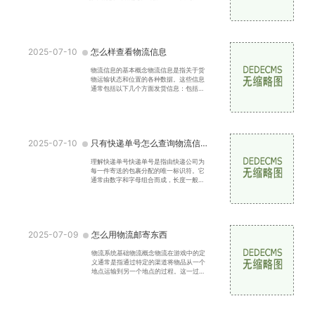
地提高空间利用率，降低运输成本，确保
货物安全高效地送达
2025-07-10
怎么样查看物流信息
物流信息的基本概念物流信息是指关于货
物运输状态和位置的各种数据。这些信息
通常包括以下几个方面发货信息：包括发
货时间、发货地点、快递公司等。运输状
态：如揽件、运输中
2025-07-10
只有快递单号怎么查询物流信息
理解快递单号快递单号是指由快递公司为
每一件寄送的包裹分配的唯一标识符。它
通常由数字和字母组合而成，长度一般在
10到20位之间。快递单号不仅能够帮助我
们追踪包裹的运输状态
2025-07-09
怎么用物流邮寄东西
物流系统基础物流概念物流在游戏中的定
义通常是指通过特定的渠道将物品从一个
地点运输到另一个地点的过程。这一过程
涉及到运输、仓储、配送等环节。在大多
数游戏中，物流系统