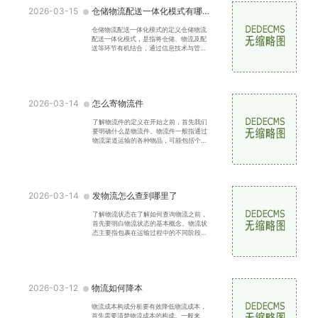
2026-03-15
仓储物流配送一体化模式有哪些
仓储物流配送一体化模式的定义仓储物流
配送一体化模式，是指将仓储、物流及配
送等环节有机结合，通过信息技术与管理
手段实现高效运作的一种物流管理模式。
这种模式强调各环节
2026-03-14
怎么寄物流件
了解物流件的定义在开始之前，首先我们
要明确什么是物流件。物流件一般指通过
物流渠道运输的各种物品，可能包括个人
物品、商品、文件等。根据物品的性质和
运输要求，物流件可
2026-03-14
发物流怎么查到哪里了
了解物流状态在了解如何查询物流之前，
首先要明白物流状态的基本概念。物流状
态主要指包裹在运输过程中的不同阶段，
包括揽件：快递公司收到并处理订单。运
输中：包裹正在从发
2026-03-12
物流如何降本
物流成本构成分析要有效降低物流成本，
首先需要清楚物流成本的构成。一般来