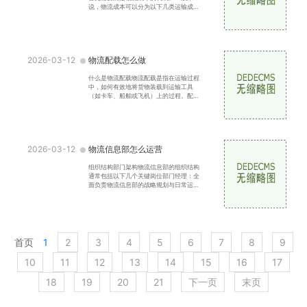
说，物流成本可以分为以下几类运输成
本：包括运输工具的使用费用、燃料费、
司机薪资及其他相关费用
2026-03-12
物流配载怎么做
什么是物流配载物流配载是指在运输过程
中，如何有效地将货物装载到运输工具
（如卡车、船舶或飞机）上的过程。配载
不仅涉及货物的重量和体积，还需要考虑
运输工具的载重限制、
2026-03-12
物流信息部怎么运营
组织结构部门架构物流信息部的组织结构
通常包括以下几个关键岗位部门经理：全
面负责物流信息部的战略规划与日常运
营，确保与其他部门的协调。数据分析
师：负责收集、分析和报
首页
1
2
3
4
5
6
7
8
9
10
11
12
13
14
15
16
17
18
19
20
21
下一页
末页