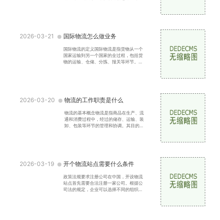
以优化资源配置：合理分配资源，避免浪
费。提高效率：通过
2026-03-21
国际物流怎么做业务
国际物流的定义国际物流是指货物从一个
国家运输到另一个国家的全过程，包括货
物的运输、仓储、分拣、报关等环节。其
目的是确保货物安全、准时地送达目的
地，同时降低运输成本
2026-03-20
物流的工作职责是什么
物流的基本概念物流是指商品在生产、流
通和消费过程中，经过的储存、运输、装
卸、包装等环节的管理和协调。其目的是
以最低的成本、最高的效率将产品送到客
户手中。物流不仅仅
2026-03-19
开个物流站点需要什么条件
政策法规要求注册公司在中国，开设物流
站点首先需要合法注册一家公司。根据公
司法的规定，企业可以选择不同的组织形
式，如有限责任公司、股份有限公司等。
注册过程中需要提交