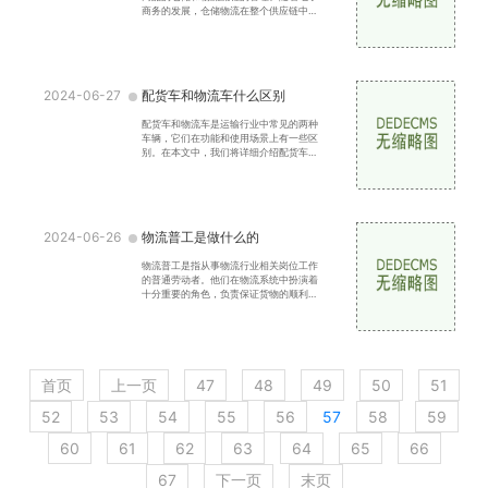
商务的发展，仓储物流在整个供应链中的
地位日益重要。下面将介绍电子商务仓储
物流的特点。电子商
2024-06-27
配货车和物流车什么区别
配货车和物流车是运输行业中常见的两种
车辆，它们在功能和使用场景上有一些区
别。在本文中，我们将详细介绍配货车和
物流车的区别。我们来看一下配货车。配
货车主要用于货物的
2024-06-26
物流普工是做什么的
物流普工是指从事物流行业相关岗位工作
的普通劳动者。他们在物流系统中扮演着
十分重要的角色，负责保证货物的顺利运
输和物流流程的高效运作。在这个全球化
的时代，物流行业的
首页
上一页
47
48
49
50
51
52
53
54
55
56
57
58
59
60
61
62
63
64
65
66
67
下一页
末页