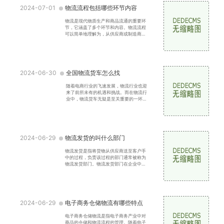
2024-07-01
物流流程包括哪些环节内容
物流是现代物质生产和商品流通的重要环
节，它涵盖了多个环节和内容。物流流程
可以简单地理解为，从供应商或制造商到
消费者之间的商品流动的全过程。下面将
介绍物流流程包括的
2024-06-30
全国物流货车怎么找
随着电商行业的飞速发展，物流行业也迎
来了前所未有的机遇和挑战。而在物流行
业中，物流货车无疑是至关重要的一环。
全国物流货车的如何寻找，已成为众多物
流企业和个体货车司
2024-06-29
物流发货的叫什么部门
物流发货是指将货物从供应商送至客户手
中的过程，负责该过程的部门通常被称为
物流发货部门。物流发货部门在企业中扮
演着至关重要的角色，它不仅负责运输货
物，还与供应商和客
2024-06-29
电子商务仓储物流有哪些特点
电子商务仓储物流是指电子商务产业中对
商品的仓储和物流流程的管理。随着电子