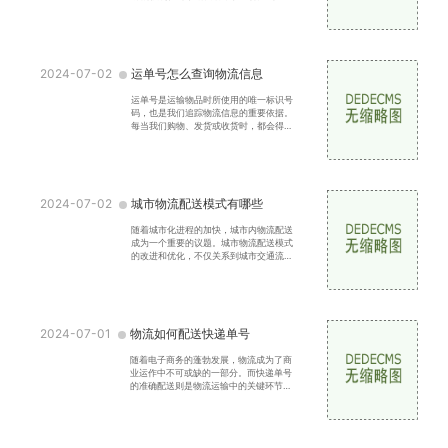
要。传统的物流方式已经无法满足人们对
于物流的要求，更加迅
2024-07-02
运单号怎么查询物流信息
运单号是运输物品时所使用的唯一标识号
码，也是我们追踪物流信息的重要依据。
每当我们购物、发货或收货时，都会得到
一份运单号，通过这个号码，我们可以轻
松查询物流信息，知
2024-07-02
城市物流配送模式有哪些
随着城市化进程的加快，城市内物流配送
成为一个重要的议题。城市物流配送模式
的改进和优化，不仅关系到城市交通流畅
和环境保护，也直接影响着城市居民的日
常生活。在不同的城
2024-07-01
物流如何配送快递单号
随着电子商务的蓬勃发展，物流成为了商
业运作中不可或缺的一部分。而快递单号
的准确配送则是物流运输中的关键环节之
一。本文将介绍物流配送快递单号的重要
性，以及物流公司是