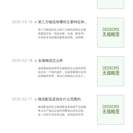
输任务并未实现满载返回，如何在空车状
态下找到合适的货物
2025-02-19
第三方物流有哪些主要特征和优势
第三方物流的定义第三方物流是指企业将
其物流活动（包括运输、仓储、配送等）
外包给专业的物流服务提供商。这种模式
使得企业能够集中精力于核心业务，提升
运营效率，降低运营
2025-02-18
去做物流怎么样
游戏基础游戏背景去做物流怎么样的背景
设定在一个现代城市，玩家需要通过合理
的策略和管理，将自己的物流公司从小作
坊发展成行业巨头。游戏结合了现实中的
物流运输、仓储管理
2025-02-17
物流配送是指在什么范围内
物流配送的定义物流配送是指将产品或服
务从生产地点运送到消费地点的全过程。
这一过程不仅涉及运输，还包括库存管
理、包装、装卸、配送和信息处理等多个
环节。通过高效的物流